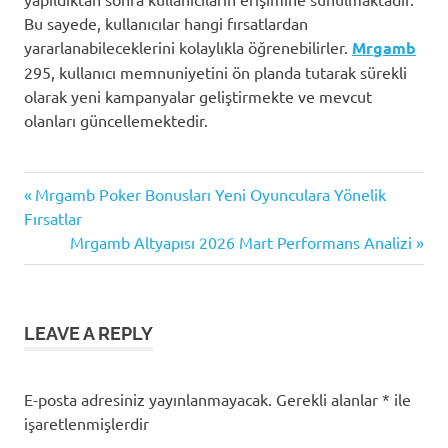
Bu sayede, kullanıcılar hangi fırsatlardan
yararlanabileceklerini kolaylıkla öğrenebilirler.
Mrgamb
295, kullanıcı memnuniyetini ön planda tutarak sürekli
olarak yeni kampanyalar geliştirmekte ve mevcut
olanları güncellemektedir.
Mrgamb
Previous
Yazı
Mrgamb Poker Bonusları Yeni Oyunculara Yönelik
295
Post:
Fırsatlar
gezinmesi
Mrgamb
Next
Mrgamb Altyapısı 2026 Mart Performans Analizi
296
Post:
Mrgamb
297
LEAVE A REPLY
Mrgamb
298
Mrgamb
E-posta adresiniz yayınlanmayacak.
Gerekli alanlar
*
ile
299
işaretlenmişlerdir