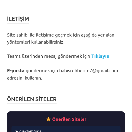
İLETIŞIM
Site sahibi ile iletişime geçmek için aşağıda yer alan
yöntemleri kullanabilirsiniz.
Teams üzerinden mesaj göndermek için
Tıklayın
E-posta
göndermek için
bahisrehberim7@gmail.com
adresini kullanın.
ÖNERILEN SITELER
Önerilen Siteler
➤ Ajaxbet Giriş