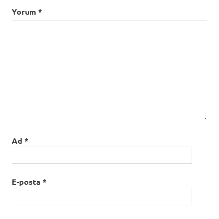
Yorum
*
Ad
*
E-posta
*