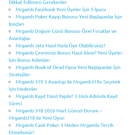
Dikkat Edilmesi Gerekenler
Mrgamb Facebook Yeni Üyeler İçin 5 İpucu
Mrgamb Poker Kayıp Bonusu Yeni Başlayanlar İçin
İpuçları
Mrgamb Doğum Günü Bonusu Özel Fırsatlar ve
Avantajlar
Mrgamb Jetx Nasıl Hızla Üye Olabilirsiniz?
Mrgamb Çevrimsiz Bonus Nasıl Alınır? Yeni Üyeler
İçin Bonus Adımları
Mrgamb Book of Dead Oyna Yeni Başlayanlar İçin
Stratejiler
Mrgamb 319 5 Avantajı ile Mrgamb319u Seçmek
İçin Nedenler
Mrgamb Kayıt Nasıl Yapılır? 3 Hızlı Adımda Kayıt
Süreci
Mrgamb 318 2026 Mart Güncel Durum –
Mrgamb318 ile Yeni Oyun
Mrgamb Canlı Poker 5 Neden Mrgambı Tercih
Etmelisiniz?