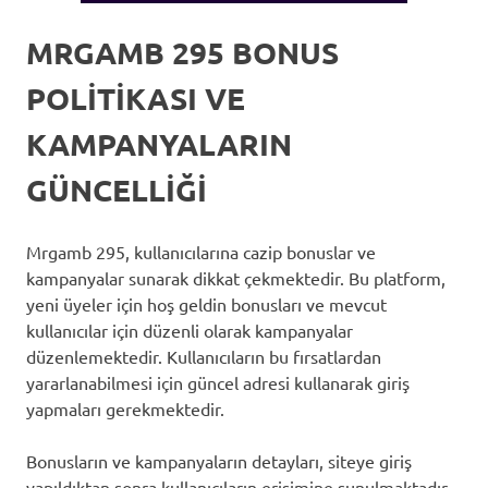
MRGAMB 295 BONUS
POLİTİKASI VE
KAMPANYALARIN
GÜNCELLİĞİ
Mrgamb 295, kullanıcılarına cazip bonuslar ve
kampanyalar sunarak dikkat çekmektedir. Bu platform,
yeni üyeler için hoş geldin bonusları ve mevcut
kullanıcılar için düzenli olarak kampanyalar
düzenlemektedir. Kullanıcıların bu fırsatlardan
yararlanabilmesi için güncel adresi kullanarak giriş
yapmaları gerekmektedir.
Bonusların ve kampanyaların detayları, siteye giriş
yapıldıktan sonra kullanıcıların erişimine sunulmaktadır.