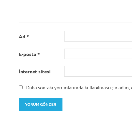
Ad
*
E-posta
*
İnternet sitesi
Daha sonraki yorumlarımda kullanılması için adım, 