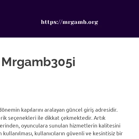
 Mrgamb305i
dönemin kapılarını aralayan güncel giriş adresidir.
rik seçenekleri ile dikkat çekmektedir. Artık
rinden, oyunculara sunulan hizmetlerin kalitesini
kullanılması, kullanıcıların güvenli ve kesintisiz bir