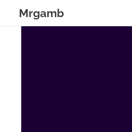
Skip
Mrgamb
to
content