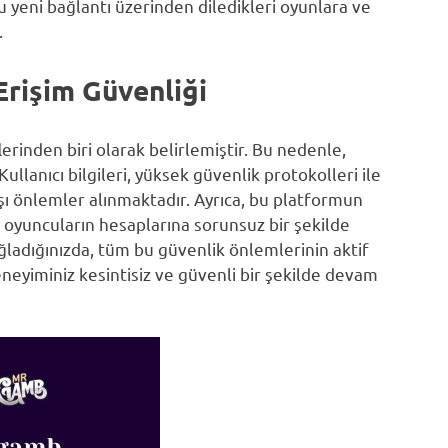
u yeni bağlantı üzerinden diledikleri oyunlara ve
.
Erişim Güvenliği
erinden biri olarak belirlemiştir. Bu nedenle,
llanıcı bilgileri, yüksek güvenlik protokolleri ile
rşı önlemler alınmaktadır. Ayrıca, bu platformun
i, oyuncuların hesaplarına sorunsuz bir şekilde
ağladığınızda, tüm bu güvenlik önlemlerinin aktif
eneyiminiz kesintisiz ve güvenli bir şekilde devam