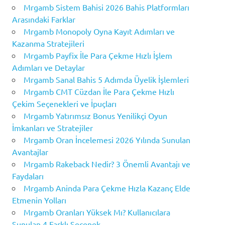
Mrgamb Sistem Bahisi 2026 Bahis Platformları
Arasındaki Farklar
Mrgamb Monopoly Oyna Kayıt Adımları ve
Kazanma Stratejileri
Mrgamb Payfix İle Para Çekme Hızlı İşlem
Adımları ve Detaylar
Mrgamb Sanal Bahis 5 Adımda Üyelik İşlemleri
Mrgamb CMT Cüzdan İle Para Çekme Hızlı
Çekim Seçenekleri ve İpuçları
Mrgamb Yatırımsız Bonus Yenilikçi Oyun
İmkanları ve Stratejiler
Mrgamb Oran İncelemesi 2026 Yılında Sunulan
Avantajlar
Mrgamb Rakeback Nedir? 3 Önemli Avantajı ve
Faydaları
Mrgamb Aninda Para Çekme Hızla Kazanç Elde
Etmenin Yolları
Mrgamb Oranları Yüksek Mı? Kullanıcılara
Sunulan 4 Farklı Seçenek