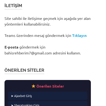
İLETIŞIM
Site sahibi ile iletişime geçmek için aşağıda yer alan
yöntemleri kullanabilirsiniz.
Teams üzerinden mesaj göndermek için
Tıklayın
E-posta
göndermek için
bahisrehberim7@gmail.com
adresini kullanın.
ÖNERILEN SITELER
Önerilen Siteler
➤ Ajaxbet Giriş
➤ Sheratonking Giriş