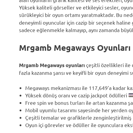
Yüksek kaliteli görseller ve etkileyici sesler, oyu
sürükleyici bir oyun ortamı yaratmaktadır. Bu ne
deneyimli oyuncular için cazip bir seçenek haline 
sadece eğlenmekle kalmayıp, aynı zamanda büyük k
Mrgamb Megaways Oyunları Ö
çeşitli özellikleri i
Mrgamb Megaways oyunları
fazla kazanma şansı ve keyifli bir oyun deneyimi su
Megaways mekanizması ile 117,649’a kadar k
Yüksek dönüş oranı ve cazip jackpot ödülleri
Free spin ve bonus turları ile artan kazanma şa
Mobil uyumlu tasarımı sayesinde her yerden 
Çeşitli temalar ve grafiklerle zenginleştirilmi
Oyun içi görevler ve ödüller ile oyunculara ek