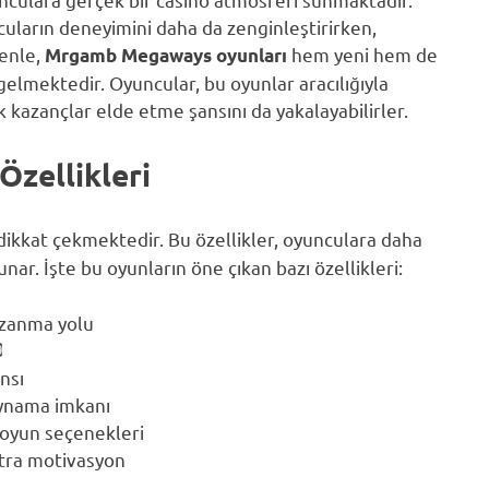
ncuların deneyimini daha da zenginleştirirken,
denle,
hem yeni hem de
Mrgamb Megaways oyunları
gelmektedir. Oyuncular, bu oyunlar aracılığıyla
azançlar elde etme şansını da yakalayabilirler.
zellikleri
le dikkat çekmektedir. Bu özellikler, oyunculara daha
nar. İşte bu oyunların öne çıkan bazı özellikleri:
azanma yolu
nsı
oynama imkanı
ş oyun seçenekleri
stra motivasyon