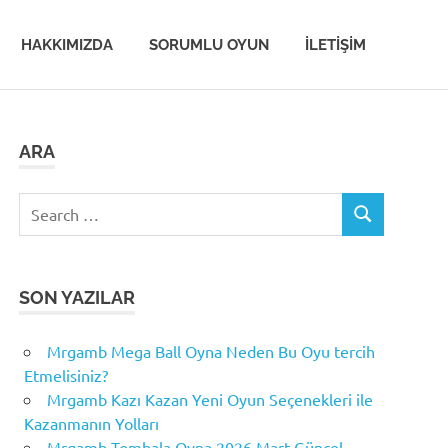
HAKKIMIZDA
SORUMLU OYUN
İLETIŞIM
ARA
Search
SEARCH
for:
SON YAZILAR
Mrgamb Mega Ball Oyna Neden Bu Oyu tercih
Etmelisiniz?
Mrgamb Kazı Kazan Yeni Oyun Seçenekleri ile
Kazanmanın Yolları
Mrgamb Tombala Oyna 2026 Mart Güncel