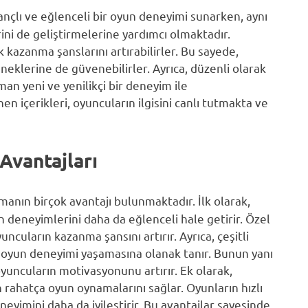
ançlı ve eğlenceli bir oyun deneyimi sunarken, aynı
ni de geliştirmelerine yardımcı olmaktadır.
 kazanma şanslarını artırabilirler. Bu sayede,
neklerine de güvenebilirler. Ayrıca, düzenli olarak
n yeni ve yenilikçi bir deneyim ile
en içerikleri, oyuncuların ilgisini canlı tutmakta ve
vantajları
anın birçok avantajı bulunmaktadır. İlk olarak,
deneyimlerini daha da eğlenceli hale getirir. Özel
ncuların kazanma şansını artırır. Ayrıca, çeşitli
a oyun deneyimi yaşamasına olanak tanır. Bunun yanı
oyuncuların motivasyonunu artırır. Ek olarak,
n rahatça oyun oynamalarını sağlar. Oyunların hızlı
yimini daha da iyileştirir. Bu avantajlar sayesinde,