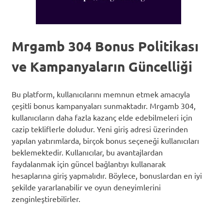
Mrgamb 304 Bonus Politikası
ve Kampanyaların Güncelliği
Bu platform, kullanıcılarını memnun etmek amacıyla
çeşitli bonus kampanyaları sunmaktadır. Mrgamb 304,
kullanıcıların daha fazla kazanç elde edebilmeleri için
cazip tekliflerle doludur. Yeni giriş adresi üzerinden
yapılan yatırımlarda, birçok bonus seçeneği kullanıcıları
beklemektedir. Kullanıcılar, bu avantajlardan
faydalanmak için güncel bağlantıyı kullanarak
hesaplarına giriş yapmalıdır. Böylece, bonuslardan en iyi
şekilde yararlanabilir ve oyun deneyimlerini
zenginleştirebilirler.