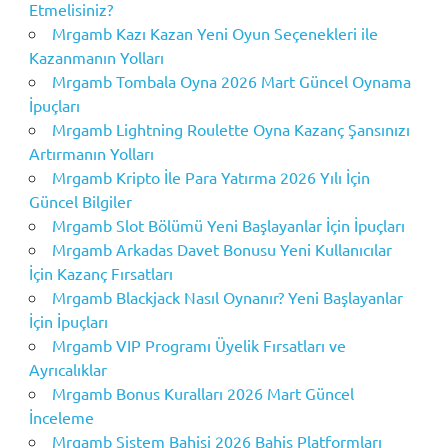
Etmelisiniz?
Mrgamb Kazı Kazan Yeni Oyun Seçenekleri ile
Kazanmanın Yolları
Mrgamb Tombala Oyna 2026 Mart Güncel Oynama
İpuçları
Mrgamb Lightning Roulette Oyna Kazanç Şansınızı
Artırmanın Yolları
Mrgamb Kripto İle Para Yatırma 2026 Yılı İçin
Güncel Bilgiler
Mrgamb Slot Bölümü Yeni Başlayanlar İçin İpuçları
Mrgamb Arkadas Davet Bonusu Yeni Kullanıcılar
İçin Kazanç Fırsatları
Mrgamb Blackjack Nasıl Oynanır? Yeni Başlayanlar
İçin İpuçları
Mrgamb VIP Programı Üyelik Fırsatları ve
Ayrıcalıklar
Mrgamb Bonus Kuralları 2026 Mart Güncel
İnceleme
Mrgamb Sistem Bahisi 2026 Bahis Platformları