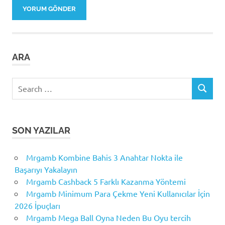
ARA
Search
SEARCH
for:
SON YAZILAR
Mrgamb Kombine Bahis 3 Anahtar Nokta ile
Başarıyı Yakalayın
Mrgamb Cashback 5 Farklı Kazanma Yöntemi
Mrgamb Minimum Para Çekme Yeni Kullanıcılar İçin
2026 İpuçları
Mrgamb Mega Ball Oyna Neden Bu Oyu tercih