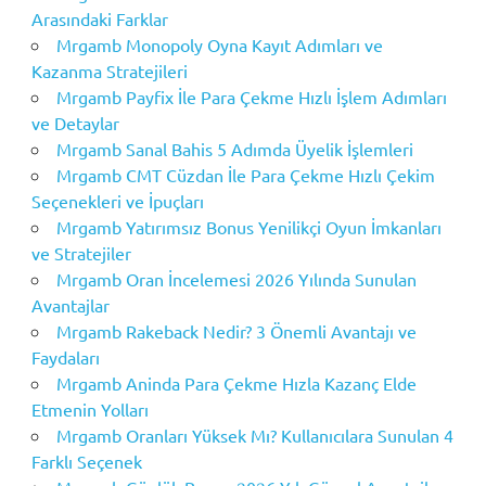
Arasındaki Farklar
Mrgamb Monopoly Oyna Kayıt Adımları ve
Kazanma Stratejileri
Mrgamb Payfix İle Para Çekme Hızlı İşlem Adımları
ve Detaylar
Mrgamb Sanal Bahis 5 Adımda Üyelik İşlemleri
Mrgamb CMT Cüzdan İle Para Çekme Hızlı Çekim
Seçenekleri ve İpuçları
Mrgamb Yatırımsız Bonus Yenilikçi Oyun İmkanları
ve Stratejiler
Mrgamb Oran İncelemesi 2026 Yılında Sunulan
Avantajlar
Mrgamb Rakeback Nedir? 3 Önemli Avantajı ve
Faydaları
Mrgamb Aninda Para Çekme Hızla Kazanç Elde
Etmenin Yolları
Mrgamb Oranları Yüksek Mı? Kullanıcılara Sunulan 4
Farklı Seçenek