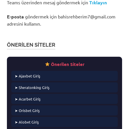
Teams üzerinden mesaj göndermek için
Tıklayın
E-posta
göndermek için
bahisrehberim7@gmail.com
adresini kullanın.
ÖNERILEN SITELER
Önerilen Siteler
➤ Ajaxbet Giriş
➤ Sheratonking Giriş
➤ Acarbet Giriş
➤ Orisbet Giriş
➤ Alobet Giriş