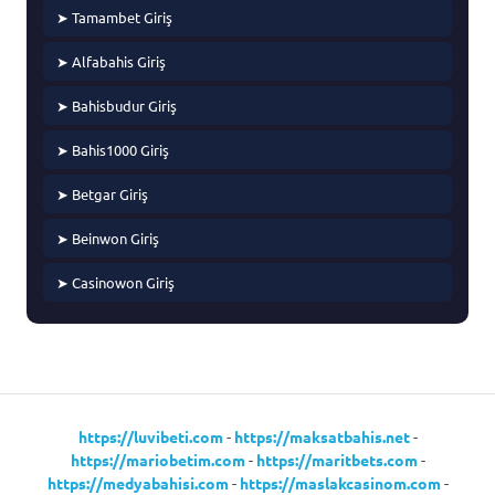
➤ Tamambet Giriş
➤ Alfabahis Giriş
➤ Bahisbudur Giriş
➤ Bahis1000 Giriş
➤ Betgar Giriş
➤ Beinwon Giriş
➤ Casinowon Giriş
https://luvibeti.com
-
https://maksatbahis.net
-
https://mariobetim.com
-
https://maritbets.com
-
https://medyabahisi.com
-
https://maslakcasinom.com
-