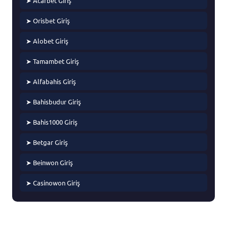
➤ Acarbet Giriş
➤ Orisbet Giriş
➤ Alobet Giriş
➤ Tamambet Giriş
➤ Alfabahis Giriş
➤ Bahisbudur Giriş
➤ Bahis1000 Giriş
➤ Betgar Giriş
➤ Beinwon Giriş
➤ Casinowon Giriş