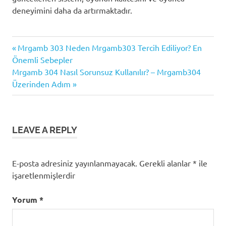
deneyimini daha da artırmaktadır.
Çevrimiçi
Previous
Yazı
Mrgamb 303 Neden Mrgamb303 Tercih Ediliyor? En
Kumar
Post:
Önemli Sebepler
gezinmesi
Craps
Next
Mrgamb 304 Nasıl Sorunsuz Kullanılır? – Mrgamb304
Stratejileri
Post:
Üzerinden Adım
Kumar
Oyunları
LEAVE A REPLY
E-posta adresiniz yayınlanmayacak.
Gerekli alanlar
*
ile
işaretlenmişlerdir
Yorum
*