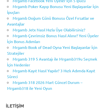
Mrgamb Facebook Yeni Üyeler İçin 5 İpucu
Mrgamb Poker Kayıp Bonusu Yeni Başlayanlar İçin
İpuçları
Mrgamb Doğum Günü Bonusu Özel Fırsatlar ve
Avantajlar
Mrgamb Jetx Nasıl Hızla Üye Olabilirsiniz?
Mrgamb Çevrimsiz Bonus Nasıl Alınır? Yeni Üyeler
İçin Bonus Adımları
Mrgamb Book of Dead Oyna Yeni Başlayanlar İçin
Stratejiler
Mrgamb 319 5 Avantajı ile Mrgamb319u Seçmek
İçin Nedenler
Mrgamb Kayıt Nasıl Yapılır? 3 Hızlı Adımda Kayıt
Süreci
Mrgamb 318 2026 Mart Güncel Durum –
Mrgamb318 ile Yeni Oyun
İLETIŞIM