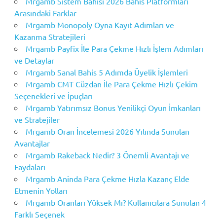
Mrgamb Sistem Bahisi 2026 Bahis Platformları
Arasındaki Farklar
Mrgamb Monopoly Oyna Kayıt Adımları ve
Kazanma Stratejileri
Mrgamb Payfix İle Para Çekme Hızlı İşlem Adımları
ve Detaylar
Mrgamb Sanal Bahis 5 Adımda Üyelik İşlemleri
Mrgamb CMT Cüzdan İle Para Çekme Hızlı Çekim
Seçenekleri ve İpuçları
Mrgamb Yatırımsız Bonus Yenilikçi Oyun İmkanları
ve Stratejiler
Mrgamb Oran İncelemesi 2026 Yılında Sunulan
Avantajlar
Mrgamb Rakeback Nedir? 3 Önemli Avantajı ve
Faydaları
Mrgamb Aninda Para Çekme Hızla Kazanç Elde
Etmenin Yolları
Mrgamb Oranları Yüksek Mı? Kullanıcılara Sunulan 4
Farklı Seçenek