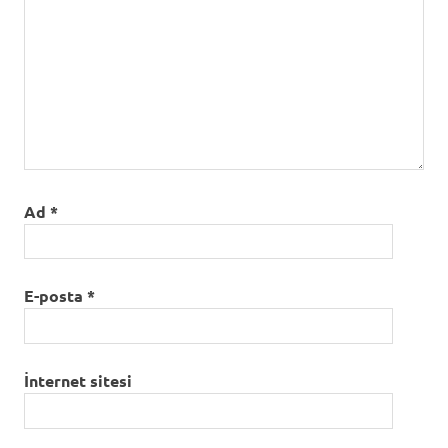
Ad
*
E-posta
*
İnternet sitesi