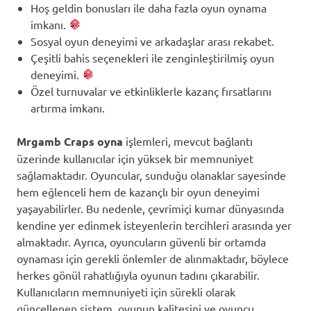
Hoş geldin bonusları ile daha fazla oyun oynama
imkanı.
Sosyal oyun deneyimi ve arkadaşlar arası rekabet.
Çeşitli bahis seçenekleri ile zenginleştirilmiş oyun
deneyimi.
Özel turnuvalar ve etkinliklerle kazanç fırsatlarını
artırma imkanı.
Mrgamb Craps oyna
işlemleri, mevcut bağlantı
üzerinde kullanıcılar için yüksek bir memnuniyet
sağlamaktadır. Oyuncular, sunduğu olanaklar sayesinde
hem eğlenceli hem de kazançlı bir oyun deneyimi
yaşayabilirler. Bu nedenle, çevrimiçi kumar dünyasında
kendine yer edinmek isteyenlerin tercihleri arasında yer
almaktadır. Ayrıca, oyuncuların güvenli bir ortamda
oynaması için gerekli önlemler de alınmaktadır, böylece
herkes gönül rahatlığıyla oyunun tadını çıkarabilir.
Kullanıcıların memnuniyeti için sürekli olarak
güncellenen sistem, oyunun kalitesini ve oyuncu