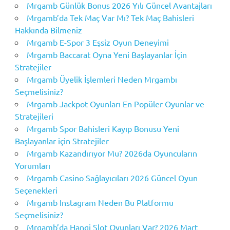
Mrgamb Günlük Bonus 2026 Yılı Güncel Avantajları
Mrgamb’da Tek Maç Var Mı? Tek Maç Bahisleri
Hakkında Bilmeniz
Mrgamb E-Spor 3 Eşsiz Oyun Deneyimi
Mrgamb Baccarat Oyna Yeni Başlayanlar İçin
Stratejiler
Mrgamb Üyelik İşlemleri Neden Mrgambı
Seçmelisiniz?
Mrgamb Jackpot Oyunları En Popüler Oyunlar ve
Stratejileri
Mrgamb Spor Bahisleri Kayıp Bonusu Yeni
Başlayanlar için Stratejiler
Mrgamb Kazandırıyor Mu? 2026da Oyuncuların
Yorumları
Mrgamb Casino Sağlayıcıları 2026 Güncel Oyun
Seçenekleri
Mrgamb Instagram Neden Bu Platformu
Seçmelisiniz?
Mrgamb’da Hangi Slot Oyunları Var? 2026 Mart