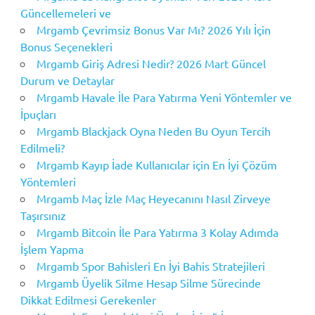
Güncellemeleri ve
Mrgamb Çevrimsiz Bonus Var Mı? 2026 Yılı İçin
Bonus Seçenekleri
Mrgamb Giriş Adresi Nedir? 2026 Mart Güncel
Durum ve Detaylar
Mrgamb Havale İle Para Yatırma Yeni Yöntemler ve
İpuçları
Mrgamb Blackjack Oyna Neden Bu Oyun Tercih
Edilmeli?
Mrgamb Kayıp İade Kullanıcılar için En İyi Çözüm
Yöntemleri
Mrgamb Maç İzle Maç Heyecanını Nasıl Zirveye
Taşırsınız
Mrgamb Bitcoin İle Para Yatırma 3 Kolay Adımda
İşlem Yapma
Mrgamb Spor Bahisleri En İyi Bahis Stratejileri
Mrgamb Üyelik Silme Hesap Silme Sürecinde
Dikkat Edilmesi Gerekenler